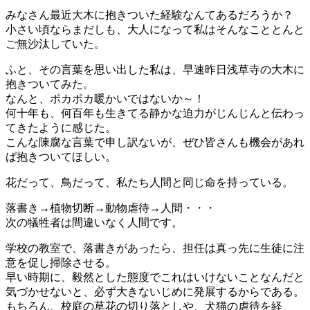
みなさん最近大木に抱きついた経験なんてあるだろうか？
小さい頃ならまだしも、大人になって私はそんなこととんと
ご無沙汰していた。
ふと、その言葉を思い出した私は、早速昨日浅草寺の大木に
抱きついてみた。
なんと、ポカポカ暖かいではないか～！
何十年も、何百年も生きてる静かな迫力がじんじんと伝わっ
てきたように感じた。
こんな陳腐な言葉で申し訳ないが、ぜひ皆さんも機会があれ
ば抱きついてほしい。
花だって、鳥だって、私たち人間と同じ命を持っている。
落書き→植物切断→動物虐待→人間・・・
次の犠牲者は間違いなく人間です。
学校の教室で、落書きがあったら、担任は真っ先に生徒に注
意を促し掃除させる。
早い時期に、毅然とした態度でこれはいけないことなんだと
気づかせないと、必ず大きないじめに発展するからである。
もちろん、校庭の草花の切り落としや、犬猫の虐待を経