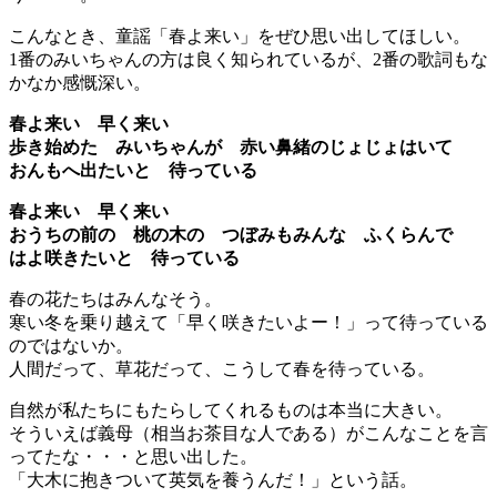
こんなとき、童謡「春よ来い」をぜひ思い出してほしい。
1番のみいちゃんの方は良く知られているが、2番の歌詞もな
かなか感慨深い。
春よ来い 早く来い
歩き始めた みいちゃんが 赤い鼻緒のじょじょはいて
おんもへ出たいと 待っている
春よ来い 早く来い
おうちの前の 桃の木の つぼみもみんな ふくらんで
はよ咲きたいと 待っている
春の花たちはみんなそう。
寒い冬を乗り越えて「早く咲きたいよー！」って待っている
のではないか。
人間だって、草花だって、こうして春を待っている。
自然が私たちにもたらしてくれるものは本当に大きい。
そういえば義母（相当お茶目な人である）がこんなことを言
ってたな・・・と思い出した。
「大木に抱きついて英気を養うんだ！」という話。