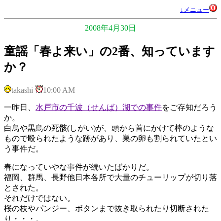
↓メニュー
2008年4月30日
童謡「春よ来い」の2番、知っています
か？
takashi
10:00 AM
一昨日、
水戸市の千波（せんば）湖での事件
をご存知だろう
か。
白鳥や黒鳥の死骸(しがい)が、頭から首にかけて棒のような
もので殴られたような跡があり、巣の卵も割られていたとい
う事件だ。
春になっていやな事件が続いたばかりだ。
福岡、群馬、長野他日本各所で大量のチューリップが切り落
とされた。
それだけではない。
桜の枝やパンジー、ボタンまで抜き取られたり切断された
り・・・。