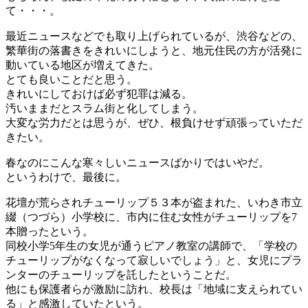
て・・・。
最近ニュースなどでも取り上げられているが、渋谷などの、
繁華街の落書きをきれいにしようと、地元住民の方が活発に
動いている地区が増えてきた。
とても良いことだと思う。
きれいにしておけば必ず犯罪は減る。
汚いままだとスラム街と化してしまう。
大変な労力だとは思うが、ぜひ、根負けせず頑張っていただ
きたい。
春なのにこんな寒々しいニュースばかりではいやだ。
というわけで、最後に。
花壇が荒らされチューリップ５３本が盗まれた、いわき市立
綴（つづら）小学校に、市内に住む女性がチューリップを7
本贈ったという。
同校小学5年生の女児が通うピアノ教室の講師で、「学校の
チューリップがなくなって寂しいでしょう」と、女児にプラ
ンターのチューリップを託したということだ。
他にも保護者らが激励に訪れ、校長は「地域に支えられてい
る」と感激していたという。